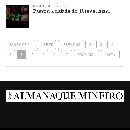
NOTAS
4 anos atrás
Passos, a cidade do ‘já teve’, mas…
PAGE 6 OF 24
« FIRST
‹ PREVIOUS
2
3
4
5
6
7
8
9
10
PRÓXIMO ›
LAST »