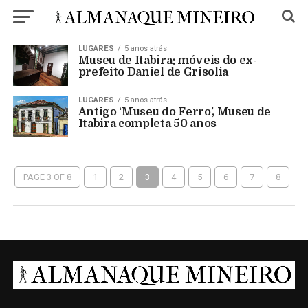
LUGARES
5 anos atrás
Museu de Itabira: móveis do ex-
prefeito Daniel de Grisolia
LUGARES
5 anos atrás
Antigo ‘Museu do Ferro’, Museu de
Itabira completa 50 anos
PAGE 3 OF 8
1
2
3
4
5
6
7
8