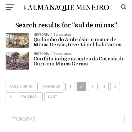
Search results for "sul de minas"
HISTÓRIA
5 anos atrás
Quilombo do Ambrósio, o maior de
Minas Gerais, teve 15 mil habitantes
HISTÓRIA
5 anos atrás
Conflito indígena antes da Corrida do
Ouro em Minas Gerais
PAGE 2 OF 10
‹ PREVIOUS
1
2
3
4
5
6
PRÓXIMO ›
LAST »